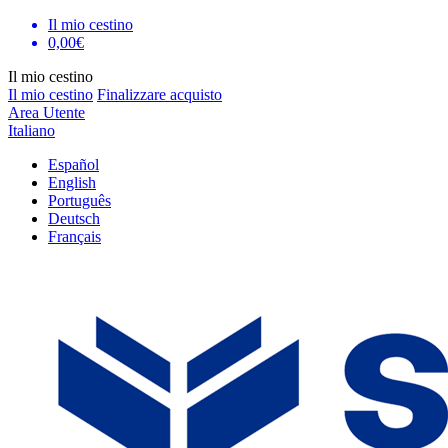
Il mio cestino
0,00€
Il mio cestino
Il mio cestino
Finalizzare acquisto
Area Utente
Italiano
Español
English
Português
Deutsch
Français