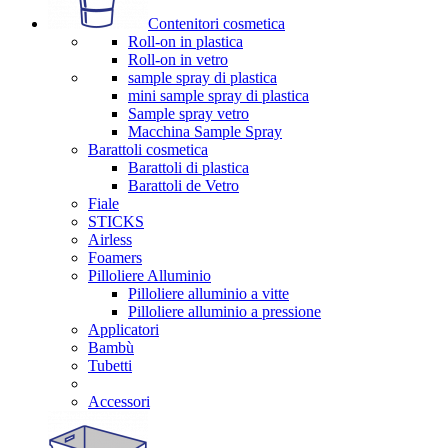
Contenitori cosmetica
Roll-on in plastica
Roll-on in vetro
sample spray di plastica
mini sample spray di plastica
Sample spray vetro
Macchina Sample Spray
Barattoli cosmetica
Barattoli di plastica
Barattoli de Vetro
Fiale
STICKS
Airless
Foamers
Pilloliere Alluminio
Pilloliere alluminio a vitte
Pilloliere alluminio a pressione
Applicatori
Bambù
Tubetti
Accessori