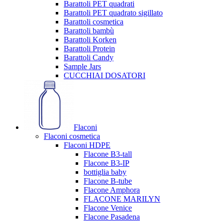
Barattoli PET quadrati
Barattoli PET quadrato sigillato
Barattoli cosmetica
Barattoli bambù
Barattoli Korken
Barattoli Protein
Barattoli Candy
Sample Jars
CUCCHIAI DOSATORI
Flaconi
Flaconi cosmetica
Flaconi HDPE
Flacone B3-tall
Flacone B3-IP
bottiglia baby
Flacone B-tube
Flacone Amphora
FLACONE MARILYN
Flacone Venice
Flacone Pasadena