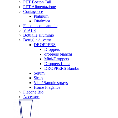
PET Boston Tall
PET Alimentazione
Contagocce
Platinum
Oftalmica
Flacone con cannule
VIALS
Bottiglie alluminio
Bottiglie di vetro
DROPPERS
Droppers
droppers bianchi
Mini-Droppers
Droppers Lucía
DROPPERS Bambú
Serum
Sirup
Vial / Sample sprays
Home Fragance
Flacone Bio
Accessori