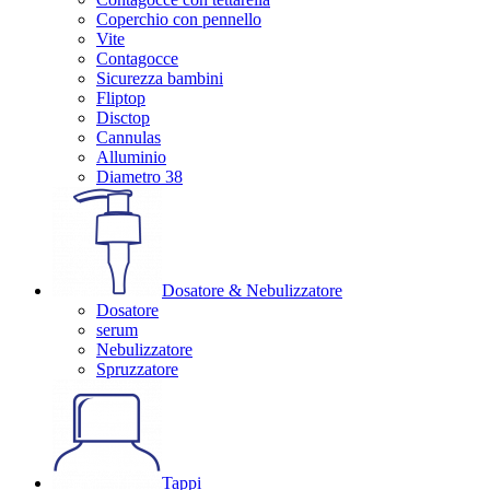
Coperchio con pennello
Vite
Contagocce
Sicurezza bambini
Fliptop
Disctop
Cannulas
Alluminio
Diametro 38
Dosatore & Nebulizzatore
Dosatore
serum
Nebulizzatore
Spruzzatore
Tappi