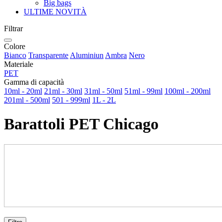
Big bags
ULTIME NOVITÀ
Filtrar
Colore
Bianco
Transparente
Aluminiun
Ambra
Nero
Materiale
PET
Gamma di capacità
10ml - 20ml
21ml - 30ml
31ml - 50ml
51ml - 99ml
100ml - 200ml
201ml - 500ml
501 - 999ml
1L - 2L
Barattoli PET Chicago