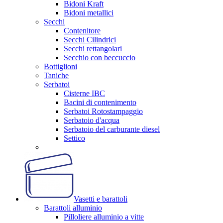
Bidoni Kraft
Bidoni metallici
Secchi
Contenitore
Secchi Cilindrici
Secchi rettangolari
Secchio con beccuccio
Bottiglioni
Taniche
Serbatoi
Cisterne IBC
Bacini di contenimento
Serbatoi Rotostampaggio
Serbatoio d'acqua
Serbatoio del carburante diesel
Settico
Vasetti e barattoli
Barattoli alluminio
Pilloliere alluminio a vitte