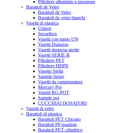
Pilloliere alluminio a pressione
Barattoli de Vetro
Barattoli de Vetro
Barattoli de vetro bianchi
Vasetti di plastica
Unipot
Securibox
Vasetti con tappo UN
Vasetti Duquesa
Vasetti duquesa sterile
Vasetti SERIE-R
Pilloliere PET
Pilloliere HDPE
Vasetto Stella
Sample-Spray
Vasetti da campionatura
Mercury Pot
Vasetti RG-POT
Sample pot
CUCCHIAI DOSATORI
Vasetti di vetro
Barattoli di plastica
Barattoli PET Chicago
Barattoli PP quadrati
Barattoli PET cilindrico