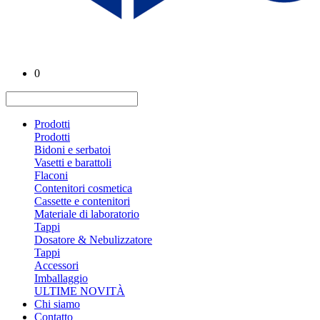
0
Prodotti
Prodotti
Bidoni e serbatoi
Vasetti e barattoli
Flaconi
Contenitori cosmetica
Cassette e contenitori
Materiale di laboratorio
Tappi
Dosatore & Nebulizzatore
Tappi
Accessori
Imballaggio
ULTIME NOVITÀ
Chi siamo
Contatto