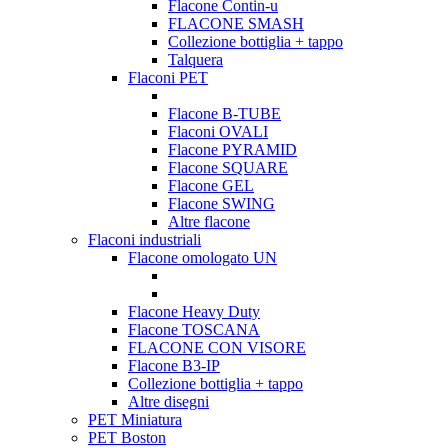
Flacone Contin-u
FLACONE SMASH
Collezione bottiglia + tappo
Talquera
Flaconi PET
Flacone B-TUBE
Flaconi OVALI
Flacone PYRAMID
Flacone SQUARE
Flacone GEL
Flacone SWING
Altre flacone
Flaconi industriali
Flacone omologato UN
Flacone Heavy Duty
Flacone TOSCANA
FLACONE CON VISORE
Flacone B3-IP
Collezione bottiglia + tappo
Altre disegni
PET Miniatura
PET Boston