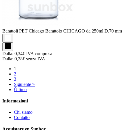
Barattoli PET Chicago
Barattolo CHICAGO da 250ml D.70 mm
Dalla:
0,34€
IVA compresa
Dalla:
0,28€
senza IVA
1
2
3
Siguiente >
Último
Informazioni
Chi siamo
Contatto
Acquistare en Sunbox