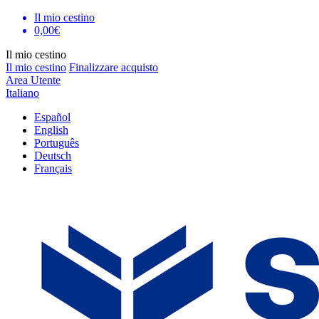
Il mio cestino
0,00€
Il mio cestino
Il mio cestino
Finalizzare acquisto
Area Utente
Italiano
Español
English
Português
Deutsch
Français