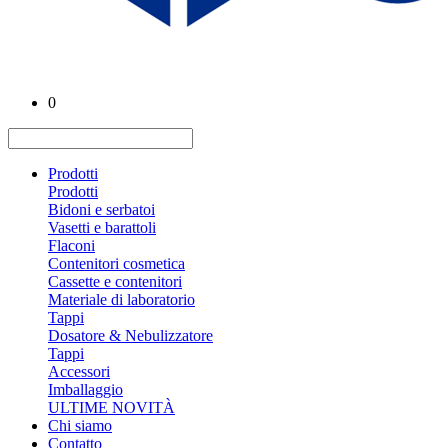
0
Prodotti
Prodotti
Bidoni e serbatoi
Vasetti e barattoli
Flaconi
Contenitori cosmetica
Cassette e contenitori
Materiale di laboratorio
Tappi
Dosatore & Nebulizzatore
Tappi
Accessori
Imballaggio
ULTIME NOVITÀ
Chi siamo
Contatto