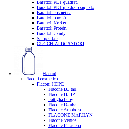
Barattoli PET quadrati
Barattoli PET quadrato sigillato
Barattoli cosmetica
Barattoli bambù
Barattoli Korken
Barattoli Protein
Barattoli Candy
Sample Jars
CUCCHIAI DOSATORI
Flaconi
Flaconi cosmetica
Flaconi HDPE
Flacone B3-tall
Flacone B3-IP
bottiglia baby
Flacone B-tube
Flacone Amphora
FLACONE MARILYN
Flacone Venice
Flacone Pasadena