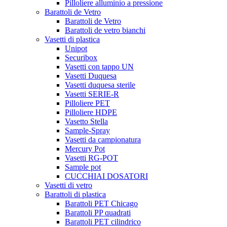
Pilloliere alluminio a pressione
Barattoli de Vetro
Barattoli de Vetro
Barattoli de vetro bianchi
Vasetti di plastica
Unipot
Securibox
Vasetti con tappo UN
Vasetti Duquesa
Vasetti duquesa sterile
Vasetti SERIE-R
Pilloliere PET
Pilloliere HDPE
Vasetto Stella
Sample-Spray
Vasetti da campionatura
Mercury Pot
Vasetti RG-POT
Sample pot
CUCCHIAI DOSATORI
Vasetti di vetro
Barattoli di plastica
Barattoli PET Chicago
Barattoli PP quadrati
Barattoli PET cilindrico