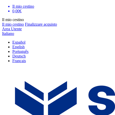
Il mio cestino
0,00€
Il mio cestino
Il mio cestino
Finalizzare acquisto
Area Utente
Italiano
Español
English
Português
Deutsch
Français