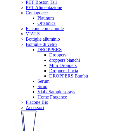
PET Boston Tall
PET Alimentazione
Contagocce
Platinum
Oftalmica
Flacone con cannule
VIALS
Bottiglie alluminio
Bottiglie di vetro
DROPPERS
Droppers
droppers bianchi
Mini-Droppers
Droppers Lucía
DROPPERS Bambú
Serum
Sirup
Vial / Sample sprays
Home Fragance
Flacone Bio
Accessori