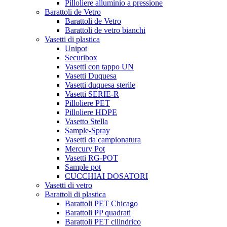
Pilloliere alluminio a pressione
Barattoli de Vetro
Barattoli de Vetro
Barattoli de vetro bianchi
Vasetti di plastica
Unipot
Securibox
Vasetti con tappo UN
Vasetti Duquesa
Vasetti duquesa sterile
Vasetti SERIE-R
Pilloliere PET
Pilloliere HDPE
Vasetto Stella
Sample-Spray
Vasetti da campionatura
Mercury Pot
Vasetti RG-POT
Sample pot
CUCCHIAI DOSATORI
Vasetti di vetro
Barattoli di plastica
Barattoli PET Chicago
Barattoli PP quadrati
Barattoli PET cilindrico