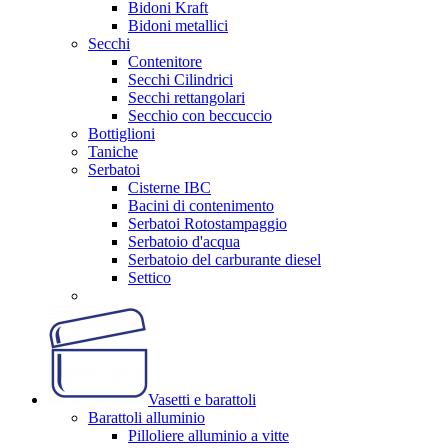
Bidoni Kraft
Bidoni metallici
Secchi
Contenitore
Secchi Cilindrici
Secchi rettangolari
Secchio con beccuccio
Bottiglioni
Taniche
Serbatoi
Cisterne IBC
Bacini di contenimento
Serbatoi Rotostampaggio
Serbatoio d'acqua
Serbatoio del carburante diesel
Settico
Vasetti e barattoli
Barattoli alluminio
Pilloliere alluminio a vitte