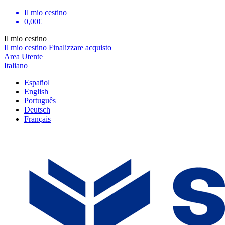
Il mio cestino
0,00€
Il mio cestino
Il mio cestino
Finalizzare acquisto
Area Utente
Italiano
Español
English
Português
Deutsch
Français