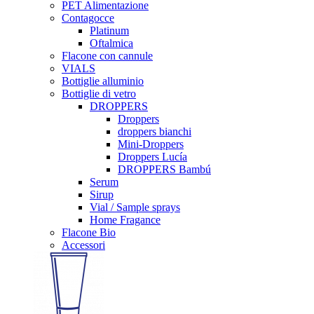
PET Alimentazione
Contagocce
Platinum
Oftalmica
Flacone con cannule
VIALS
Bottiglie alluminio
Bottiglie di vetro
DROPPERS
Droppers
droppers bianchi
Mini-Droppers
Droppers Lucía
DROPPERS Bambú
Serum
Sirup
Vial / Sample sprays
Home Fragance
Flacone Bio
Accessori