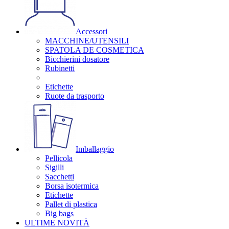
Accessori
MACCHINE/UTENSILI
SPATOLA DE COSMETICA
Bicchierini dosatore
Rubinetti
Etichette
Ruote da trasporto
Imballaggio
Pellicola
Sigilli
Sacchetti
Borsa isotermica
Etichette
Pallet di plastica
Big bags
ULTIME NOVITÀ