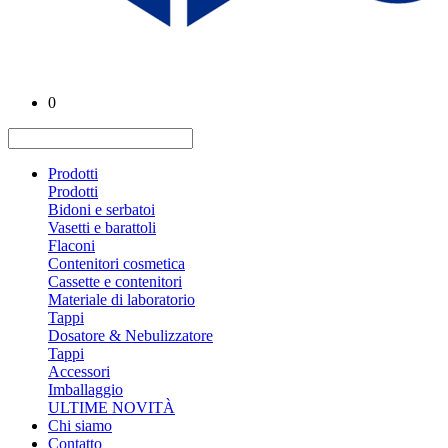
0
Prodotti
Prodotti
Bidoni e serbatoi
Vasetti e barattoli
Flaconi
Contenitori cosmetica
Cassette e contenitori
Materiale di laboratorio
Tappi
Dosatore & Nebulizzatore
Tappi
Accessori
Imballaggio
ULTIME NOVITÀ
Chi siamo
Contatto