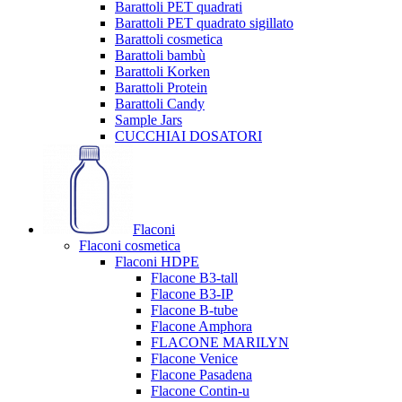
Barattoli PET quadrati
Barattoli PET quadrato sigillato
Barattoli cosmetica
Barattoli bambù
Barattoli Korken
Barattoli Protein
Barattoli Candy
Sample Jars
CUCCHIAI DOSATORI
Flaconi
Flaconi cosmetica
Flaconi HDPE
Flacone B3-tall
Flacone B3-IP
Flacone B-tube
Flacone Amphora
FLACONE MARILYN
Flacone Venice
Flacone Pasadena
Flacone Contin-u