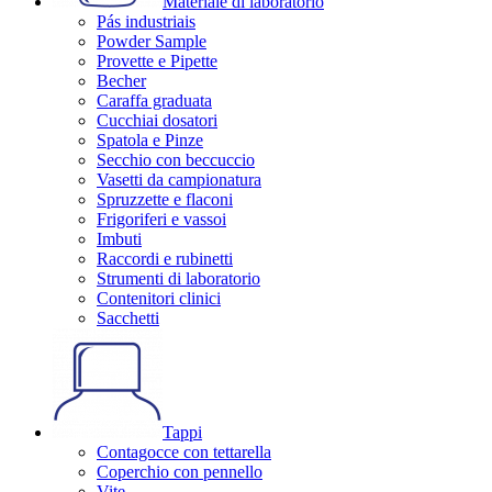
Materiale di laboratorio
Pás industriais
Powder Sample
Provette e Pipette
Becher
Caraffa graduata
Cucchiai dosatori
Spatola e Pinze
Secchio con beccuccio
Vasetti da campionatura
Spruzzette e flaconi
Frigoriferi e vassoi
Imbuti
Raccordi e rubinetti
Strumenti di laboratorio
Contenitori clinici
Sacchetti
Tappi
Contagocce con tettarella
Coperchio con pennello
Vite