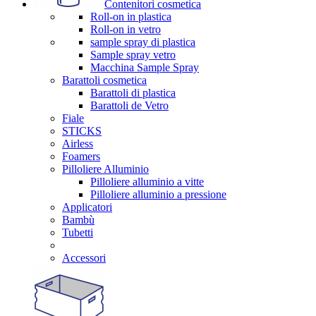
Contenitori cosmetica
Roll-on in plastica
Roll-on in vetro
sample spray di plastica
Sample spray vetro
Macchina Sample Spray
Barattoli cosmetica
Barattoli di plastica
Barattoli de Vetro
Fiale
STICKS
Airless
Foamers
Pilloliere Alluminio
Pilloliere alluminio a vitte
Pilloliere alluminio a pressione
Applicatori
Bambù
Tubetti
Accessori