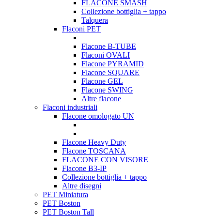
FLACONE SMASH
Collezione bottiglia + tappo
Talquera
Flaconi PET
Flacone B-TUBE
Flaconi OVALI
Flacone PYRAMID
Flacone SQUARE
Flacone GEL
Flacone SWING
Altre flacone
Flaconi industriali
Flacone omologato UN
Flacone Heavy Duty
Flacone TOSCANA
FLACONE CON VISORE
Flacone B3-IP
Collezione bottiglia + tappo
Altre disegni
PET Miniatura
PET Boston
PET Boston Tall