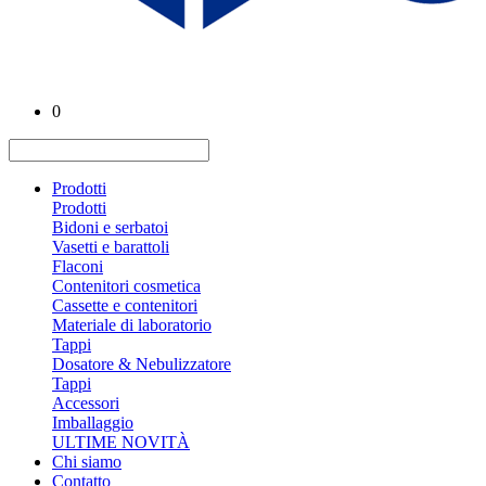
0
Prodotti
Prodotti
Bidoni e serbatoi
Vasetti e barattoli
Flaconi
Contenitori cosmetica
Cassette e contenitori
Materiale di laboratorio
Tappi
Dosatore & Nebulizzatore
Tappi
Accessori
Imballaggio
ULTIME NOVITÀ
Chi siamo
Contatto