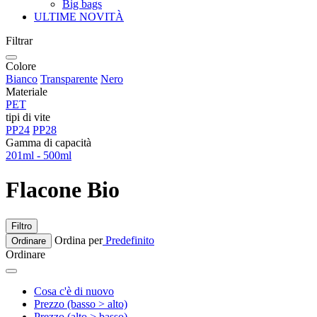
Big bags
ULTIME NOVITÀ
Filtrar
Colore
Bianco
Transparente
Nero
Materiale
PET
tipi di vite
PP24
PP28
Gamma di capacità
201ml - 500ml
Flacone Bio
Filtro
Ordina per
Predefinito
Ordinare
Ordinare
Cosa c'è di nuovo
Prezzo (basso > alto)
Prezzo (alto > basso)