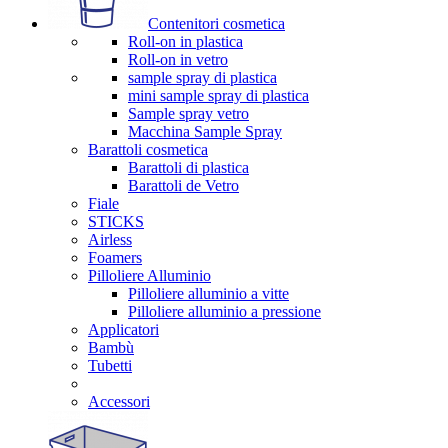
Contenitori cosmetica
Roll-on in plastica
Roll-on in vetro
sample spray di plastica
mini sample spray di plastica
Sample spray vetro
Macchina Sample Spray
Barattoli cosmetica
Barattoli di plastica
Barattoli de Vetro
Fiale
STICKS
Airless
Foamers
Pilloliere Alluminio
Pilloliere alluminio a vitte
Pilloliere alluminio a pressione
Applicatori
Bambù
Tubetti
Accessori