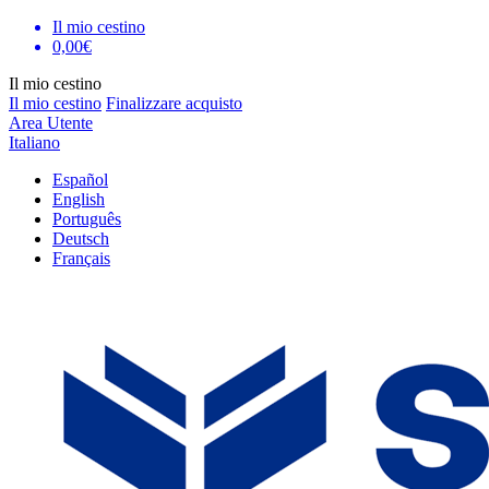
Il mio cestino
0,00€
Il mio cestino
Il mio cestino
Finalizzare acquisto
Area Utente
Italiano
Español
English
Português
Deutsch
Français