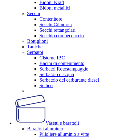
Bidoni Kraft
Bidoni metallici
Secchi
Contenitore
Secchi Cilindrici
Secchi rettangolari
Secchio con beccuccio
Bottiglioni
Taniche
Serbatoi
Cisterne IBC
Bacini di contenimento
Serbatoi Rotostampaggio
Serbatoio d'acqua
Serbatoio del carburante diesel
Settico
Vasetti e barattoli
Barattoli alluminio
Pilloliere alluminio a vitte