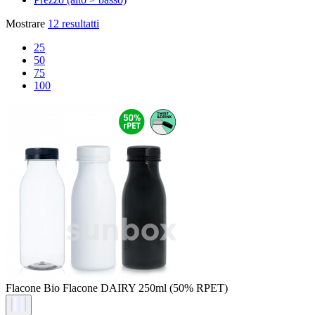
Mostrare
12 resultatti
25
50
75
100
Flacone Bio
Flacone DAIRY 250ml (50% RPET)