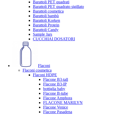
Barattoli PET quadrati
Barattoli PET quadrato sigillato
Barattoli cosmetica
Barattoli bambù
Barattoli Korken
Barattoli Protein
Barattoli Candy
Sample Jars
CUCCHIAI DOSATORI
Flaconi
Flaconi cosmetica
Flaconi HDPE
Flacone B3-tall
Flacone B3-IP
bottiglia baby
Flacone B-tube
Flacone Amphora
FLACONE MARILYN
Flacone Venice
Flacone Pasadena