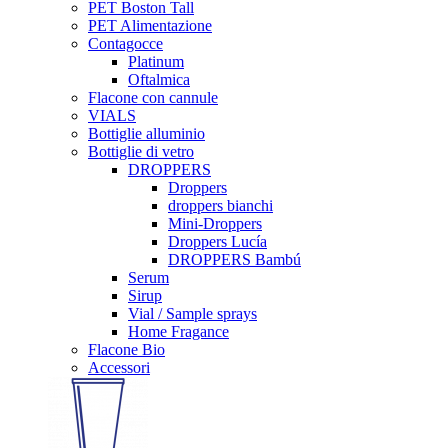
PET Boston Tall
PET Alimentazione
Contagocce
Platinum
Oftalmica
Flacone con cannule
VIALS
Bottiglie alluminio
Bottiglie di vetro
DROPPERS
Droppers
droppers bianchi
Mini-Droppers
Droppers Lucía
DROPPERS Bambú
Serum
Sirup
Vial / Sample sprays
Home Fragance
Flacone Bio
Accessori