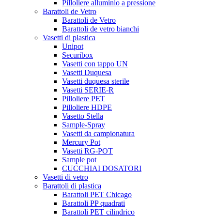
Pilloliere alluminio a pressione
Barattoli de Vetro
Barattoli de Vetro
Barattoli de vetro bianchi
Vasetti di plastica
Unipot
Securibox
Vasetti con tappo UN
Vasetti Duquesa
Vasetti duquesa sterile
Vasetti SERIE-R
Pilloliere PET
Pilloliere HDPE
Vasetto Stella
Sample-Spray
Vasetti da campionatura
Mercury Pot
Vasetti RG-POT
Sample pot
CUCCHIAI DOSATORI
Vasetti di vetro
Barattoli di plastica
Barattoli PET Chicago
Barattoli PP quadrati
Barattoli PET cilindrico