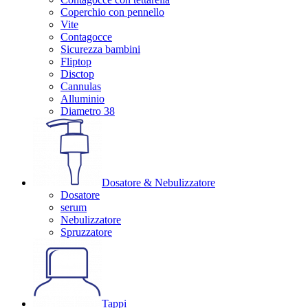
Coperchio con pennello
Vite
Contagocce
Sicurezza bambini
Fliptop
Disctop
Cannulas
Alluminio
Diametro 38
Dosatore & Nebulizzatore
Dosatore
serum
Nebulizzatore
Spruzzatore
Tappi