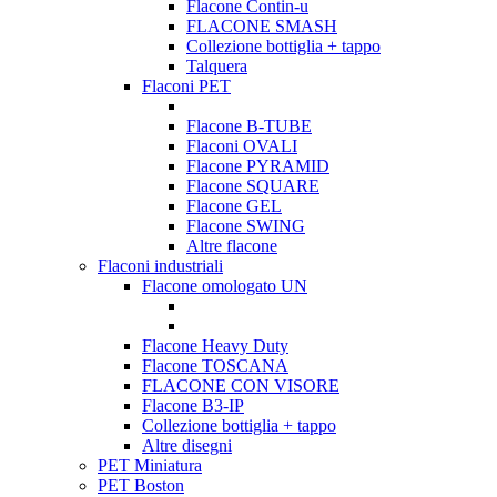
Flacone Contin-u
FLACONE SMASH
Collezione bottiglia + tappo
Talquera
Flaconi PET
Flacone B-TUBE
Flaconi OVALI
Flacone PYRAMID
Flacone SQUARE
Flacone GEL
Flacone SWING
Altre flacone
Flaconi industriali
Flacone omologato UN
Flacone Heavy Duty
Flacone TOSCANA
FLACONE CON VISORE
Flacone B3-IP
Collezione bottiglia + tappo
Altre disegni
PET Miniatura
PET Boston